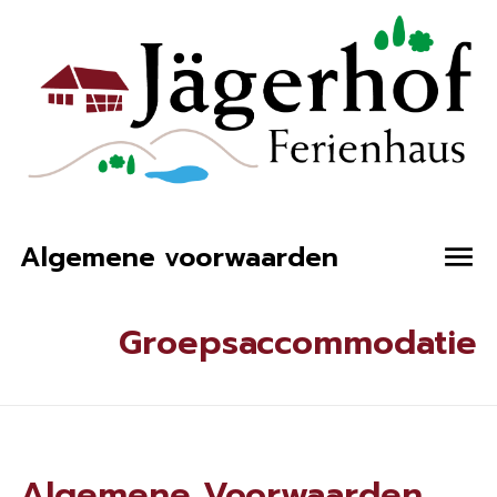
Algemene voorwaarden
menu
Groepsaccommodatie
Algemene Voorwaarden